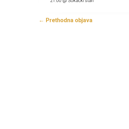
21:00 @ Šokački stan
←
Prethodna objava