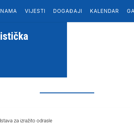
 NAMA
VIJESTI
DOGAĐAJI
KALENDAR
GA
istička
dstava za izražito odrasle