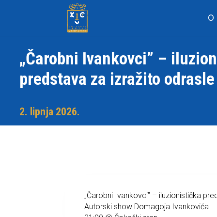
O
„Čarobni Ivankovci” – iluzion
predstava za izražito odrasle
2. lipnja 2026.
„Čarobni Ivankovci” – iluzionistička pre
Autorski show Domagoja Ivankovića