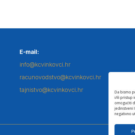
E-mail:
info@kcvinkovci.hr
racunovodstvo@kcvinkovci.hr
tajnistvo@kcvinkovci.hr
Da bismo pru
i/ili prist
omogućiti d
jedinstveni 
negativno ut
Pr