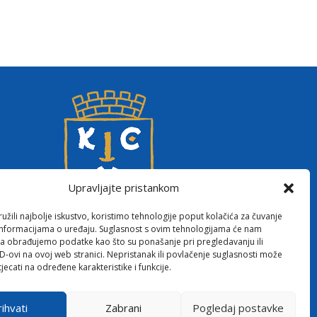
Upravljajte pristankom
žili najbolje iskustvo, koristimo tehnologije poput kolačića za čuvanje
up informacijama o uređaju. Suglasnost s ovim tehnologijama će nam
a obrađujemo podatke kao što su ponašanje pri pregledavanju ili
ID-ovi na ovoj web stranici. Nepristanak ili povlačenje suglasnosti može
jecati na određene karakteristike i funkcije.
ihvati
Zabrani
Pogledaj postavke