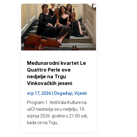
Međunarodni kvartet Le
Quattro Perle ove
nedjelje na Trgu
Vinkovačkih jeseni
srp 17, 2026
|
Događaji
,
Vijesti
Program 1. festiVala Kulture na
uliCI nastavlja se u nedjelju, 19.
srpnja 2026. godine u 21:00 sat,
kada će na Trgu...