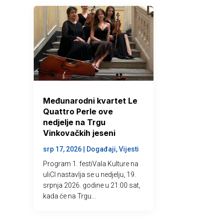
Međunarodni kvartet Le
Quattro Perle ove
nedjelje na Trgu
Vinkovačkih jeseni
srp 17, 2026
|
Događaji
,
Vijesti
Program 1. festiVala Kulture na
uliCI nastavlja se u nedjelju, 19.
srpnja 2026. godine u 21:00 sat,
kada će na Trgu...