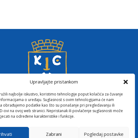
Upravljajte pristankom
žili najbolje iskustvo, koristimo tehnologije poput kolačića za čuvanje
up informacijama o uređaju. Suglasnost s ovim tehnologijama će nam
a obrađujemo podatke kao što su ponašanje pri pregledavanju ili
ID-ovi na ovoj web stranici. Nepristanak ili povlačenje suglasnosti može
jecati na određene karakteristike i funkcije.
ihvati
Zabrani
Pogledaj postavke