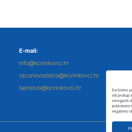
E-mail:
info@kcvinkovci.hr
racunovodstvo@kcvinkovci.hr
tajnistvo@kcvinkovci.hr
Da bismo pru
i/ili prist
omogućiti d
jedinstveni 
negativno ut
Pr