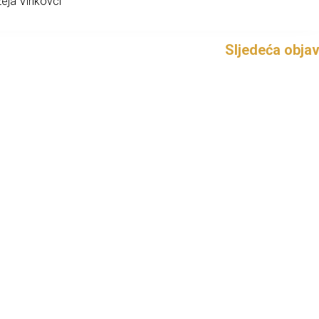
eja Vinkovci
Sljedeća obja