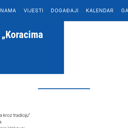
 NAMA
VIJESTI
DOGAĐAJI
KALENDAR
GA
e „Koracima
 kroz tradiciju”
a