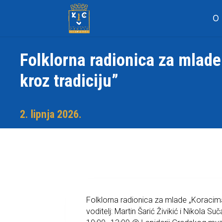
O
Folklorna radionica za mlad
kroz tradiciju”
2. lipnja 2026.
Folklorna radionica za mlade „Koracima
voditelj: Martin Šarić Živikić i Nikola Suč