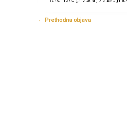
10:00–13:00 @ Lapidarij Gradskog muz
←
Prethodna objava