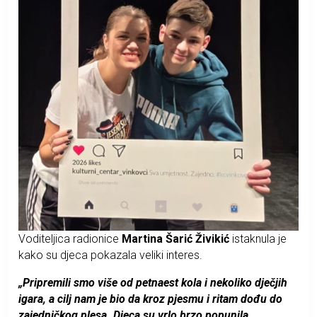
Voditeljica radionice
Martina Šarić Živikić
istaknula je
kako su djeca pokazala veliki interes.
„Pripremili smo više od petnaest kola i nekoliko dječjih
igara, a cilj nam je bio da kroz pjesmu i ritam dođu do
zajedničkog plesa. Djeca su vrlo brzo popunila