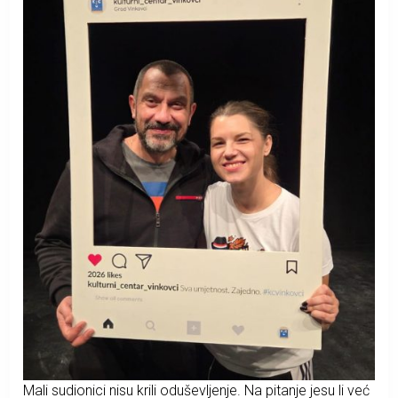
Mali sudionici nisu krili oduševljenje. Na pitanje jesu li već