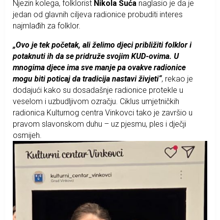
Njezin kolega, folklorist
Nikola Šuća
naglasio je da je
jedan od glavnih ciljeva radionice probuditi interes
najmlađih za folklor.
„Ovo je tek početak, ali želimo djeci približiti folklor i
potaknuti ih da se pridruže svojim KUD-ovima. U
mnogima djece ima sve manje pa ovakve radionice
mogu biti poticaj da tradicija nastavi živjeti“
, rekao je
dodajući kako su dosadašnje radionice protekle u
veselom i uzbudljivom ozračju. Ciklus umjetničkih
radionica Kulturnog centra Vinkovci tako je završio u
pravom slavonskom duhu – uz pjesmu, ples i dječji
osmijeh.