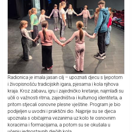
Radionica je imala jasan cilj – upoznati djecu s ljepotom
i živopisnošću tradicijskih igara, pjesama i kola njihova
kraja. Kroz zabavu, igru i zajedničko kretanje, najmlađi su
učili o važnosti ritma, zajedništva i kulturnog identiteta, a
pritom stjecali osnovne plesne vještine. Program je bio
podijeljen u uvodni i praktični dio. Najprije su se djeca
upoznala s običajima vezanima uz kolo te osnovnim
koracima i formacijama, a potom su se okušala u
učenju jednostavnih dječjih kola.