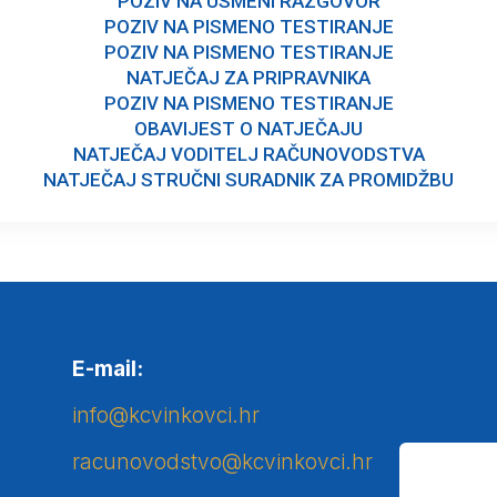
POZIV NA USMENI RAZGOVOR
POZIV NA PISMENO TESTIRANJE
POZIV NA PISMENO TESTIRANJE
NATJEČAJ ZA PRIPRAVNIKA
POZIV NA PISMENO TESTIRANJE
OBAVIJEST O NATJEČAJU
NATJEČAJ VODITELJ RAČUNOVODSTVA
NATJEČAJ STRUČNI SURADNIK ZA PROMIDŽBU
E-mail:
info@kcvinkovci.hr
racunovodstvo@kcvinkovci.hr